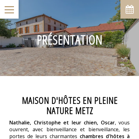
août
lun
mar
mer
jeu
ven
sam
dim
1
2
-
-
PRÉSENTATION
7
8
3
4
5
6
9
-
-
-
-
-
-
-
10
11
12
13
14
15
16
-
-
-
-
-
-
-
17
18
19
20
21
22
23
-
-
-
-
-
-
-
24
25
26
27
28
29
30
-
-
-
-
-
-
-
31
MAISON D'HÔTES EN PLEINE
-
NATURE METZ
A partir de
-
Nathalie, Christophe et leur chien, Oscar
, vous
Site Officiel
ouvrent, avec bienveillance et bienveillance, les
Meilleur tarif garanti
portes de leurs charmantes
chambres d'hôtes à